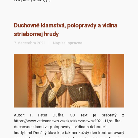
Duchovné klamstvá, polopravdy a vidina
striebornej hrudy
7. decembra 2021
Napísal
spravca
Autor: P. Peter Dufka, SJ Text je prebratý z
https://www.vaticannews.va/sk/cirkev/news/2021-11/dufka-
duchovne-klamstva-polopravdy-a-vidina-striebornej-
hrudy.html Dnešný človek je takmer každý deň konfrontovaný