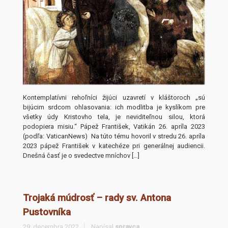
Kontemplatívni rehoľníci žijúci uzavretí v kláštoroch „sú
bijúcim srdcom ohlasovania: ich modlitba je kyslíkom pre
všetky údy Kristovho tela, je neviditeľnou silou, ktorá
podopiera misiu.“ Pápež František, Vatikán 26. apríla 2023
(podľa: VaticanNews) Na túto tému hovoril v stredu 26. apríla
2023 pápež František v katechéze pri generálnej audiencii.
Dnešná časť je o svedectve mníchov […]
Trojaká múdrosť – rady sv. Antona
Pustovníka
29. decembra 2022
Napísal
spravca