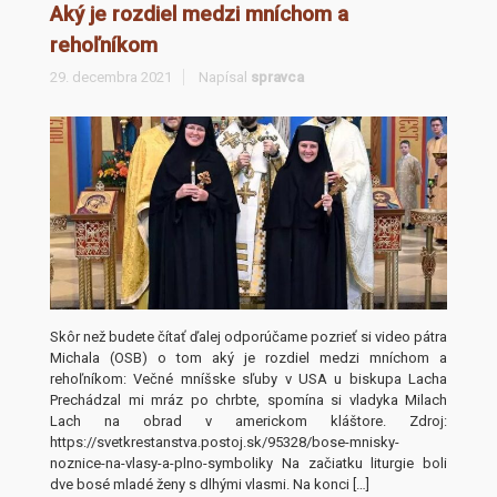
Aký je rozdiel medzi mníchom a
rehoľníkom
29. decembra 2021
Napísal
spravca
Skôr než budete čítať ďalej odporúčame pozrieť si video pátra
Michala (OSB) o tom aký je rozdiel medzi mníchom a
rehoľníkom: Večné mníšske sľuby v USA u biskupa Lacha
Prechádzal mi mráz po chrbte, spomína si vladyka Milach
Lach na obrad v americkom kláštore. Zdroj:
https://svetkrestanstva.postoj.sk/95328/bose-mnisky-
noznice-na-vlasy-a-plno-symboliky Na začiatku liturgie boli
dve bosé mladé ženy s dlhými vlasmi. Na konci […]