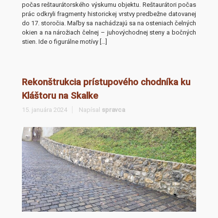
počas reštaurátorského výskumu objektu. Reštaurátori počas
prác odkryli fragmenty historickej vrstvy predbežne datovanej
do 17. storočia. Maľby sa nachádzajú sa na osteniach čelných
okien a na nárožiach čelnej – juhovýchodnej steny a bočných
stien. Ide o figurálne motívy […]
Rekonštrukcia prístupového chodníka ku
Kláštoru na Skalke
15. januára 2024
Napísal
spravca