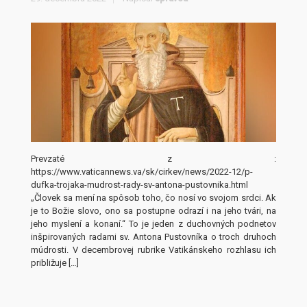
Prevzaté z :
https://www.vaticannews.va/sk/cirkev/news/2022-12/p-
dufka-trojaka-mudrost-rady-sv-antona-pustovnika.html
„Človek sa mení na spôsob toho, čo nosí vo svojom srdci. Ak
je to Božie slovo, ono sa postupne odrazí i na jeho tvári, na
jeho myslení a konaní.“ To je jeden z duchovných podnetov
inšpirovaných radami sv. Antona Pustovníka o troch druhoch
múdrosti. V decembrovej rubrike Vatikánskeho rozhlasu ich
približuje […]