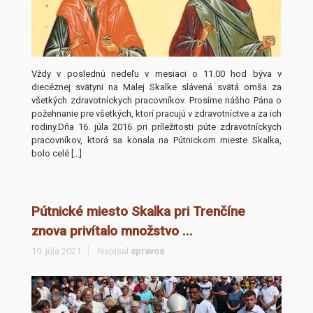
Vždy v poslednú nedeľu v mesiaci o 11.00 hod býva v
diecéznej svätyni na Malej Skalke slávená svätá omša za
všetkých zdravotníckych pracovníkov. Prosíme nášho Pána o
požehnanie pre všetkých, ktorí pracujú v zdravotníctve a za ich
rodiny.Dňa 16. júla 2016 pri príležitosti púte zdravotníckych
pracovníkov, ktorá sa konala na Pútnickom mieste Skalka,
bolo celé […]
Pútnické miesto Skalka pri Trenčíne
znova privítalo množstvo ...
19. júla 2021
Napísal
spravca