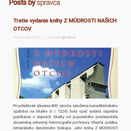
Posts by
spravca
Tretie vydanie knihy Z MÚDROSTI NAŠICH
OTCOV
19. januára 2024
Napísal
spravca
Pri príležitosti slávenia 800. výročia založenia benediktínskeho
opátstva na Skalke (v r. 1224) bola opäť vydaná úspešná
publikácia o dejinách Skalky od popredného predstaviteľa
slovenskej cirkevnej historiografie profesora Viliama Judáka,
nitrianskeho diecézneho biskupa. Jeho kniha Z MÚDROSTI