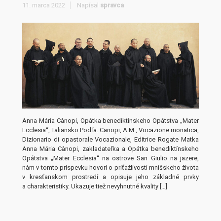
11. marca 2022
Napísal
spravca
Anna Mária Cànopi, Opátka benediktínskeho Opátstva „Mater
Ecclesia“, Taliansko Podľa: Canopi, A.M., Vocazione monatica,
Dizionario di opastorale Vocazionale, Editrice Rogate Matka
Anna Mária Cànopi, zakladateľka a Opátka benediktínskeho
Opátstva „Mater Ecclesia“ na ostrove San Giulio na jazere,
nám v tomto príspevku hovorí o príťažlivosti mníšskeho života
v kresťanskom prostredí a opisuje jeho základné prvky
a charakteristiky. Ukazuje tiež nevyhnutné kvality […]