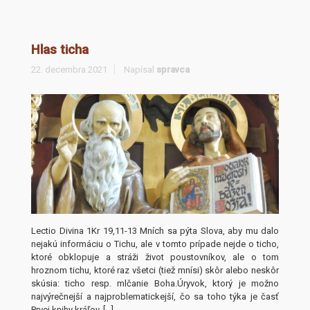
Hlas ticha
22. decembra 2021
Napísal
spravca
Lectio Divina 1Kr 19,11-13 Mních sa pýta Slova, aby mu dalo
nejakú informáciu o Tichu, ale v tomto prípade nejde o ticho,
ktoré obklopuje a stráži život poustovníkov, ale o tom
hroznom tichu, ktoré raz všetci (tiež mnísi) skôr alebo neskôr
skúsia: ticho resp. mlčanie Boha.Úryvok, ktorý je možno
najvýrečnejší a najproblematickejší, čo sa toho týka je časť
Prvej knihy kráľov, […]