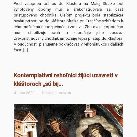
Pred vstupnou bránou do Kláštora na Malej Skalke bol
vyhotovený oporný múr a zrekonštruovala sa časť
prístupového chodníka. Cieľom projektu bola stabilizácia
svahu pri vstupe do Kláštora Skalka pri Trenčíne vzhľadom k
jeho možnému nebezpečnému zosuvu. Zhotovenie oporného
múru stabilizuje svah a zabraňuje jeho zosuvu.
Zrekonštruovaný chodník umožňuje lepší prístup do Kláštora.
V budúcnosti plánujeme pokračovať v rekonštrukcii i ďalších
častí […]
Kontemplatívni rehoľníci žijúci uzavretí v
kláštoroch „sú bij...
4. júna 2023
Napísal
spravca