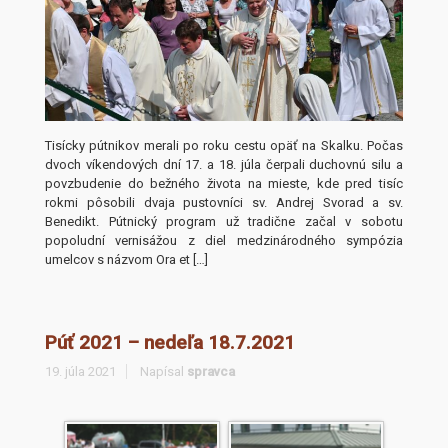
Tisícky pútnikov merali po roku cestu opäť na Skalku. Počas
dvoch víkendových dní 17. a 18. júla čerpali duchovnú silu a
povzbudenie do bežného života na mieste, kde pred tisíc
rokmi pôsobili dvaja pustovníci sv. Andrej Svorad a sv.
Benedikt. Pútnický program už tradične začal v sobotu
popoludní vernisážou z diel medzinárodného sympózia
umelcov s názvom Ora et […]
Púť 2021 – nedeľa 18.7.2021
19. júla 2021
Napísal
spravca