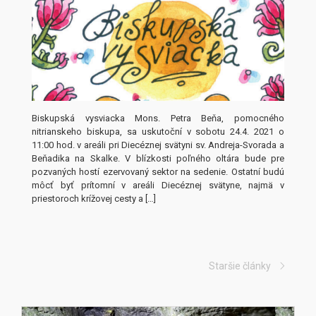
Biskupská vysviacka Mons. Petra Beňa, pomocného
nitrianskeho biskupa, sa uskutoční v sobotu 24.4. 2021 o
11:00 hod. v areáli pri Diecéznej svätyni sv. Andreja-Svorada a
Beňadika na Skalke. V blízkosti poľného oltára bude pre
pozvaných hostí ezervovaný sektor na sedenie. Ostatní budú
môcť byť prítomní v areáli Diecéznej svätyne, najmä v
priestoroch krížovej cesty a […]
Staršie články