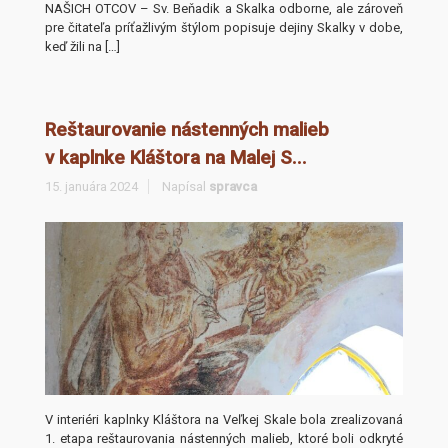
NAŠICH OTCOV – Sv. Beňadik a Skalka odborne, ale zároveň
pre čitateľa príťažlivým štýlom popisuje dejiny Skalky v dobe,
keď žili na […]
Reštaurovanie nástenných malieb
v kaplnke Kláštora na Malej S...
15. januára 2024
Napísal
spravca
V interiéri kaplnky Kláštora na Veľkej Skale bola zrealizovaná
1. etapa reštaurovania nástenných malieb, ktoré boli odkryté