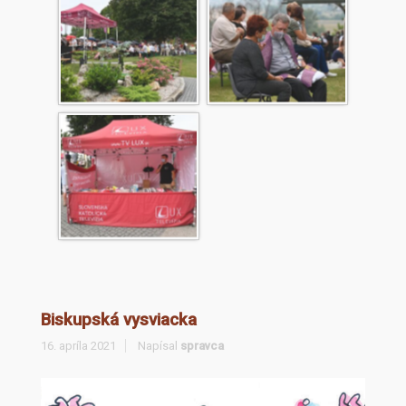
Biskupská vysviacka
16. apríla 2021
Napísal
spravca