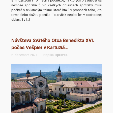
s množstvom informácií a podnetov, na ktorých pravdivosť sa
nemôže spoľahnúť. Vo všetkých oblastiach spotreby musí
počítať s reklamnými trikmi, ktoré hrajú v prospech toho, kto
tovar alebo službu ponúka. Toto však neplatí len v obchodnej
oblasti.I v […]
Návšteva Svätého Otca Benedikta XVI.
počas Vešpier v Kartuziá...
2. decembra 2021
Napísal
spravca