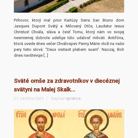
Príhovor, ktorý mal prior Kartúzy Serra San Bruno dom
Jasques Dupont Svätý a Milovaný Otče, Laudetur Iesus
Christus! Chvála, sláva a česť Tomu, ktorý nám vo svojej
nesmiernej dobrote udeľuje túto udalosť milosti. Antifóna,
ktorá uvede dnes večer Chválospev Panny Márie vloží na naše
pery tieto slová: “Deus visitavit plebem suam”. Naozaj, Boh
dnes navštevuje […]
Sväté omše za zdravotníkov v diecéznej
svätyni na Malej Skalk...
21. októbra 2021
Napísal
spravca