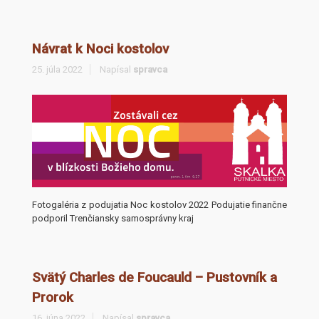
Návrat k Noci kostolov
25. júla 2022
Napísal
spravca
Fotogaléria z podujatia Noc kostolov 2022 Podujatie finančne
podporil Trenčiansky samosprávny kraj
Svätý Charles de Foucauld – Pustovník a
Prorok
16. júna 2022
Napísal
spravca