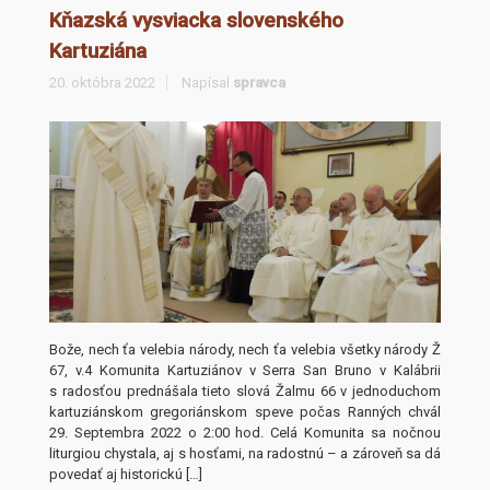
Kňazská vysviacka slovenského
Kartuziána
20. októbra 2022
Napísal
spravca
Bože, nech ťa velebia národy, nech ťa velebia všetky národy Ž
67, v.4 Komunita Kartuziánov v Serra San Bruno v Kalábrii
s radosťou prednášala tieto slová Žalmu 66 v jednoduchom
kartuziánskom gregoriánskom speve počas Ranných chvál
29. Septembra 2022 o 2:00 hod. Celá Komunita sa nočnou
liturgiou chystala, aj s hosťami, na radostnú – a zároveň sa dá
povedať aj historickú […]