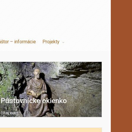
áštor – informácie
Projekty
Pustovnícke okienko
čítaj viac