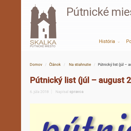
Pútnické mie
História
Po
Domov
Článok
Na stiahnutie
Pútnický list (júl –
Pútnický list (júl – august 
6. júla 2018
Napísal
spravca