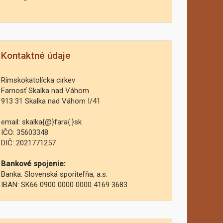
Kontaktné údaje
Rímskokatolícka cirkev
Farnosť Skalka nad Váhom
913 31 Skalka nad Váhom I/41
email: skalka{@}fara{.}sk
IČO: 35603348
DIČ: 2021771257
Bankové spojenie:
Banka: Slovenská sporiteľňa, a.s.
IBAN: SK66 0900 0000 0000 4169 3683