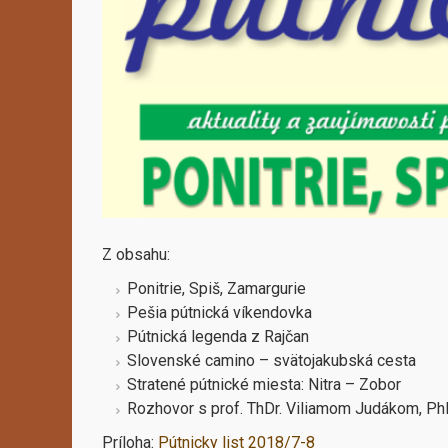
Z obsahu:
Ponitrie, Spiš, Zamargurie
Pešia pútnická víkendovka
Pútnická legenda z Rajčan
Slovenské camino – svätojakubská cesta
Stratené pútnické miesta: Nitra – Zobor
Rozhovor s prof. ThDr. Viliamom Judákom, Ph
Príloha:
Pútnicky list 2018/7-8