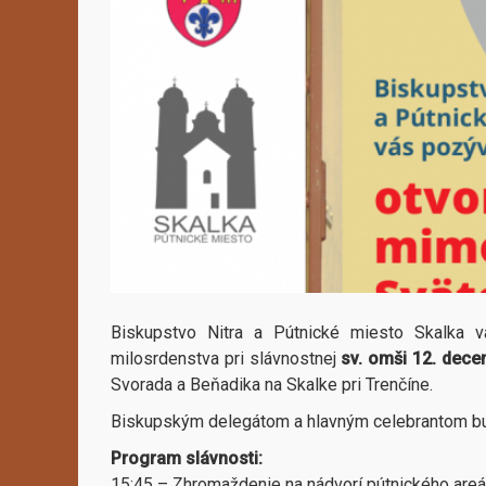
Biskupstvo Nitra a Pútnické miesto Skalka 
milosrdenstva pri slávnostnej
sv. omši 12. dece
Svorada a Beňadika na Skalke pri Trenčíne.
Biskupským delegátom a hlavným celebrantom bude 
Program slávnosti:
15:45 – Zhromaždenie na nádvorí pútnického areá