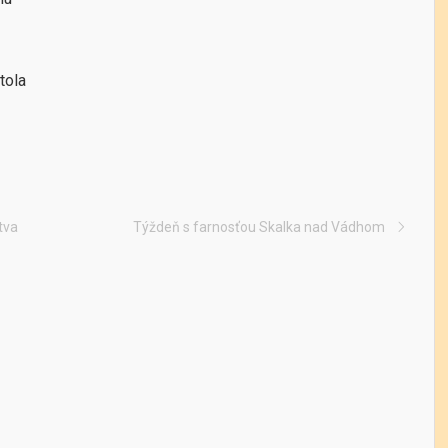
tola
tva
Týždeň s farnosťou Skalka nad Vádhom