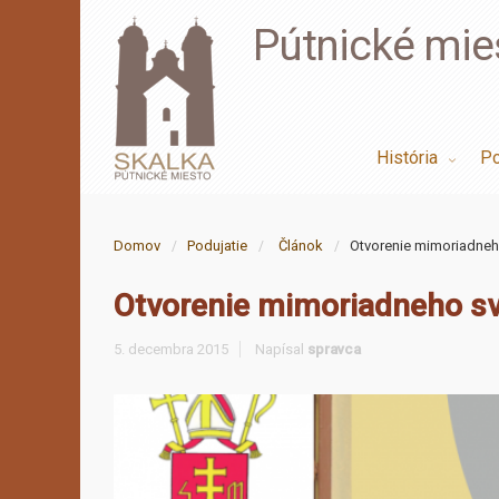
Pútnické mie
História
Po
Domov
Podujatie
Článok
Otvorenie mimoriadneh
Otvorenie mimoriadneho sv
5. decembra 2015
Napísal
spravca