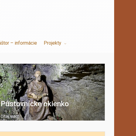
áštor – informácie
Projekty
Pustovnícke okienko
čítaj viac