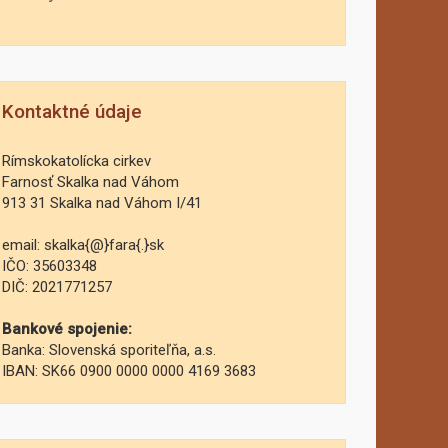
Kontaktné údaje
Rímskokatolícka cirkev
Farnosť Skalka nad Váhom
913 31 Skalka nad Váhom I/41
email: skalka{@}fara{.}sk
IČO: 35603348
DIČ: 2021771257
Bankové spojenie:
Banka: Slovenská sporiteľňa, a.s.
IBAN: SK66 0900 0000 0000 4169 3683